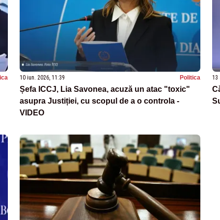
tica
10 iun. 2026, 11:39
Politica
13 
Șefa ICCJ, Lia Savonea, acuză un atac "toxic"
Că
asupra Justiției, cu scopul de a o controla -
S
VIDEO