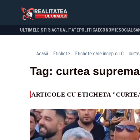
ULTIMELE ȘTIRI
ACTUALITATE
POLITICA
ECONOMIE
SOCIAL
SA
Acasă
Etichete
Etichete care încep cu C
curte
Tag: curtea suprema
ARTICOLE CU ETICHETA "CURTE