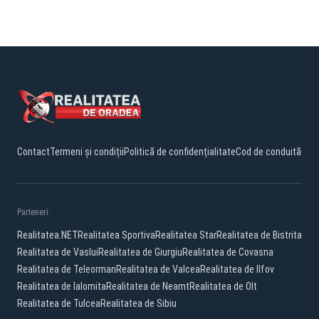
STATULUI ROMÂN”
Contact
Termeni și condiții
Politică de confidențialitate
Cod de conduită
Parteneri:
Realitatea.NET
Realitatea Sportiva
Realitatea Star
Realitatea de Bistrita
Realitatea de Vaslui
Realitatea de Giurgiu
Realitatea de Covasna
Realitatea de Teleorman
Realitatea de Valcea
Realitatea de Ilfov
Realitatea de Ialomita
Realitatea de Neamt
Realitatea de Olt
Realitatea de Tulcea
Realitatea de Sibiu