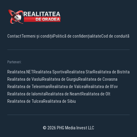
Contact
Termeni și condiții
Politică de confidențialitate
Cod de conduită
Parteneri:
Realitatea.NET
Realitatea Sportiva
Realitatea Star
Realitatea de Bistrita
Realitatea de Vaslui
Realitatea de Giurgiu
Realitatea de Covasna
Realitatea de Teleorman
Realitatea de Valcea
Realitatea de Ilfov
Realitatea de Ialomita
Realitatea de Neamt
Realitatea de Olt
Realitatea de Tulcea
Realitatea de Sibiu
© 2026 PHG Media Invest LLC
Facebook
YouTube