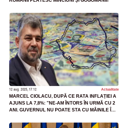
ROMÂNII PLĂTESC MINCIUNI ȘI GOGOMĂNII!
12 aug. 2025, 17:12
Actualitate
MARCEL CIOLACU, DUPĂ CE RATA INFLAȚIEI A
AJUNS LA 7,8%: ”NE-AM ÎNTORS ÎN URMĂ CU 2
ANI. GUVERNUL NU POATE STA CU MÂINILE ÎN
SÂN”