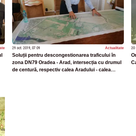
ate
29 oct. 2019, 07:09
Actualitate
20 
ul
Soluții pentru descongestionarea traficului în
Or
zona DN79 Oradea - Arad, intersecția cu drumul
Ca
de centură, respectiv calea Aradului - calea
Sântandreiului