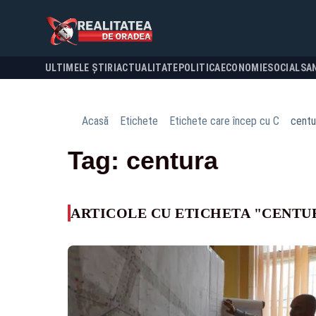
ULTIMELE ȘTIRI
ACTUALITATE
POLITICA
ECONOMIE
SOCIAL
SA
Acasă
Etichete
Etichete care încep cu C
centu
Tag: centura
ARTICOLE CU ETICHETA "CENTU