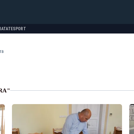
NATATE
SPORT
ra
RA"