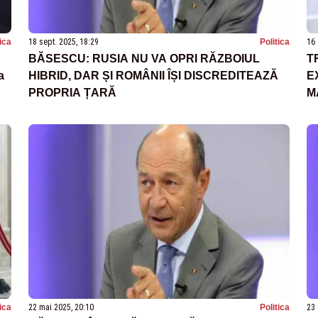
tica
18 sept. 2025, 18:29
Politica
16 
BĂSESCU: RUSIA NU VA OPRI RĂZBOIUL
T
a
HIBRID, DAR ȘI ROMÂNII ÎȘI DISCREDITEAZĂ
E
PROPRIA ȚARĂ
M
E
tica
22 mai 2025, 20:10
Politica
23 