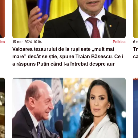
tica
15 mar. 2024, 10:04
Politica
6 m
Valoarea tezaurului de la ruși este „mult mai
Tr
mare” decât se știe, spune Traian Băsescu. Ce i-
ca
a răspuns Putin când l-a întrebat despre aur