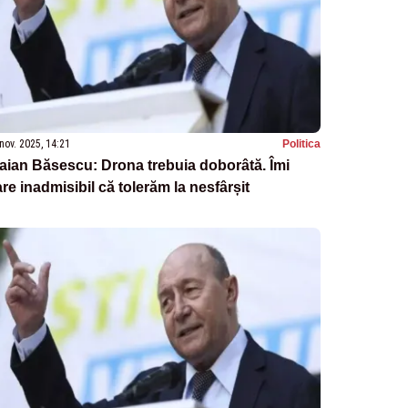
nov. 2025, 14:21
Politica
aian Băsescu: Drona trebuia doborâtă. Îmi
re inadmisibil că tolerăm la nesfârșit