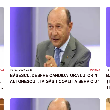
tica
10 feb. 2025, 20:25
Politica
15 
BĂSESCU, DESPRE CANDIDATURA LUI CRIN
B
:
ANTONESCU: „I-A GĂSIT COALIȚIA SERVICIU”
Ț
 O
T