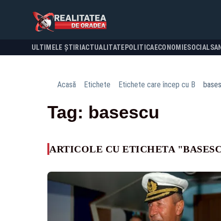
ULTIMELE ȘTIRI
ACTUALITATE
POLITICA
ECONOMIE
SOCIAL
SA
Acasă
Etichete
Etichete care încep cu B
base
Tag: basescu
ARTICOLE CU ETICHETA "BASES