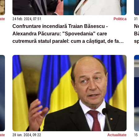
ate
24 feb. 2024, 07:51
Politica
31 
Confruntare incendiară Traian Băsescu -
No
Alexandra Păcuraru: "Spovedania" care
Bă
cutremură statul paralel: cum a câștigat, de fapt,
sp
alegerile - „Ați fost Petrov?/DA!”
ate
28 ian. 2024, 09:22
Actualitate
15 