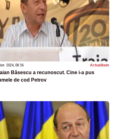
iun. 2024, 08:36
Actualitate
aian Băsescu a recunoscut. Cine i-a pus
umele de cod Petrov