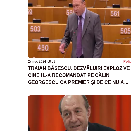
27 nov. 2024, 08:58
Poli
TRAIAN BĂSESCU, DEZVĂLUIRI EXPLOZIVE 
CINE I L-A RECOMANDAT PE CĂLIN
GEORGESCU CA PREMIER ȘI DE CE NU A
ACCEPTAT: DUPĂ O JUMĂTATE DE ORĂ, L-
DAT AFARĂ