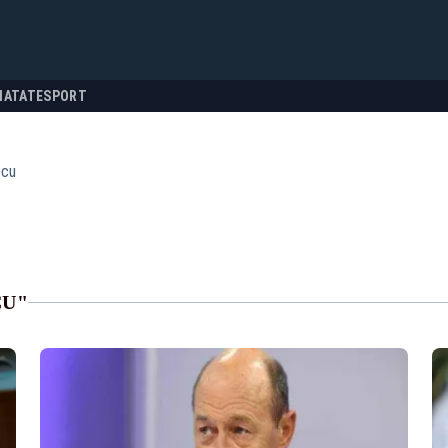
NATATE
SPORT
scu
CU"