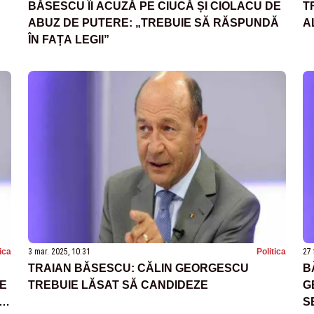
BĂSESCU ÎI ACUZĂ PE CIUCĂ ȘI CIOLACU DE
T
ABUZ DE PUTERE: „TREBUIE SĂ RĂSPUNDĂ
A
ÎN FAȚA LEGII”
tica
3 mar. 2025, 10:31
Politica
27 
TRAIAN BĂSESCU: CĂLIN GEORGESCU
B
TE
TREBUIE LĂSAT SĂ CANDIDEZE
G
S