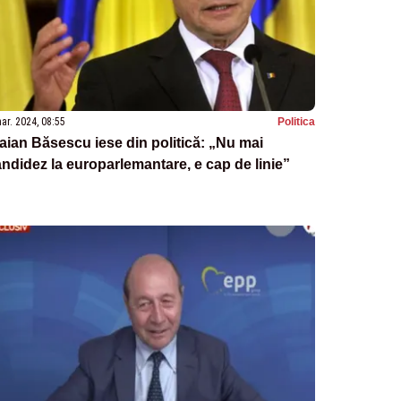
ar. 2024, 08:55
Politica
aian Băsescu iese din politică: „Nu mai
ndidez la europarlemantare, e cap de linie”