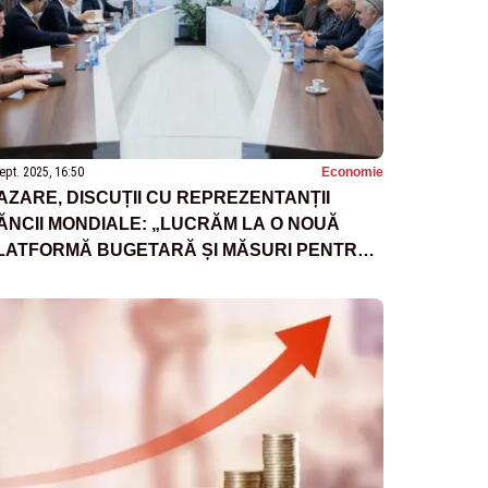
ept. 2025, 16:50
Economie
AZARE, DISCUȚII CU REPREZENTANȚII
ĂNCII MONDIALE: „LUCRĂM LA O NOUĂ
LATFORMĂ BUGETARĂ ȘI MĂSURI PENTRU
IMPLIFICAREA BIROCRAȚIEI”