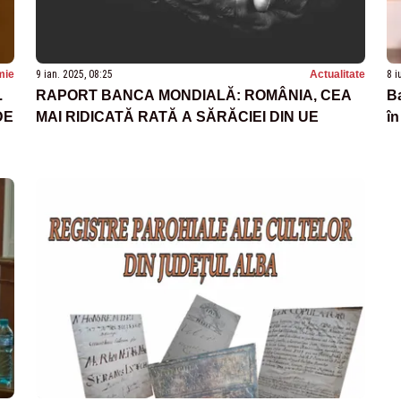
mie
9 ian. 2025, 08:25
Actualitate
8 i
.
RAPORT BANCA MONDIALĂ: ROMÂNIA, CEA
B
DE
MAI RIDICATĂ RATĂ A SĂRĂCIEI DIN UE
î