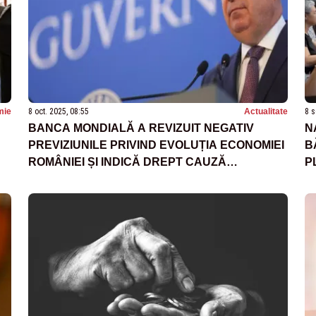
mie
8 oct. 2025, 08:55
Actualitate
8 s
BANCA MONDIALĂ A REVIZUIT NEGATIV
N
PREVIZIUNILE PRIVIND EVOLUȚIA ECONOMIEI
B
ROMÂNIEI ȘI INDICĂ DREPT CAUZĂ
P
AUSTERITATEA LUI BOLOJAN
S