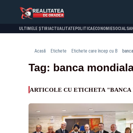
ULTIMELE ȘTIRI
ACTUALITATE
POLITICA
ECONOMIE
SOCIAL
SA
Acasă
Etichete
Etichete care încep cu B
banca
Tag: banca mondial
ARTICOLE CU ETICHETA "BANCA