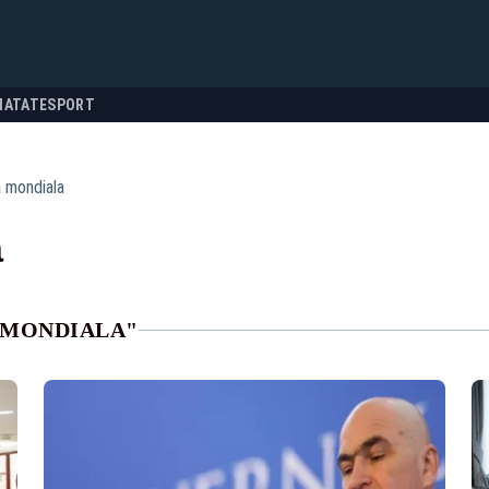
NATATE
SPORT
 mondiala
a
 MONDIALA"