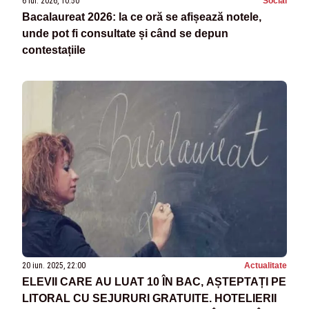
6 iul. 2026, 10:50
Social
Bacalaureat 2026: la ce oră se afișează notele,
unde pot fi consultate și când se depun
contestațiile
20 iun. 2025, 22:00
Actualitate
ELEVII CARE AU LUAT 10 ÎN BAC, AȘTEPTAȚI PE
LITORAL CU SEJURURI GRATUITE. HOTELIERII