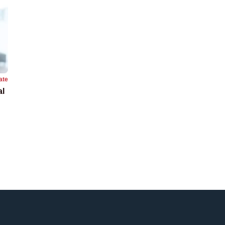
ate
al