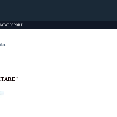
NATATE
SPORT
itare
ITARE"