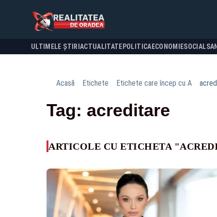
ULTIMELE ȘTIRI
ACTUALITATE
POLITICA
ECONOMIE
SOCIAL
SA
Acasă
Etichete
Etichete care încep cu A
acred
Tag: acreditare
ARTICOLE CU ETICHETA "ACRED